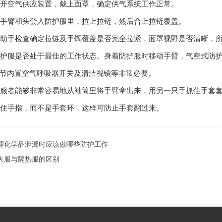
打开空气供应装置，戴上面罩，确定供气系统工作正常。
将手臂和头套入防护服里，拉上拉链，然后合上拉链覆盖。
请助手检查确定拉链及手镯覆盖是否完全拉紧，面罩视野是否清晰，
防护服是否处于最佳的工作状态。身着防护服时移动手臂，气密式防
节内置空气呼吸器开关及清洁视镜等非常必要。
着服者能够非常容易地从袖筒里将手臂拿出来，用另一只手抓住手套
抓住手指，而不是手套环，这样可防止手套翻过来。
理化学品泄漏时应该做哪些防护工作
火服与隔热服的区别