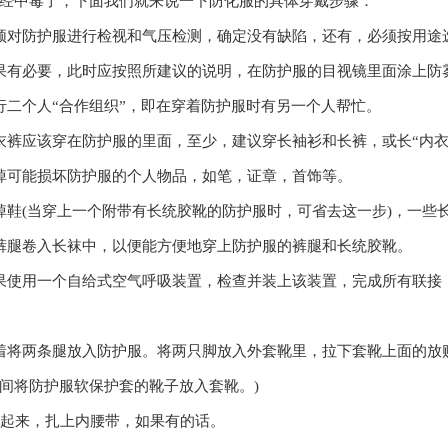
经中毒了，下面我们就来说一下防化服的具体穿戴步骤：
须对防护服进行检视和气压检测，确定没有缺陷，还有，必须按用途
果有必要，此时应按照所建议的说明，在防护服的目视镜里面涂上防
行二个人“合作组织”，即在穿着防护服时有另一个人帮忙。
衣裤应该穿在防护服的里面，至少，建议穿长袖衫和长裤，或长“内衣
掉可能损坏防护服的个人物品，如笔，证章，首饰等。
掉鞋(当穿上一个附带有长统胶靴的防护服时，可省去这一步)，一些
裤腿卷入长袜中，以便能方便地穿上防护服的裤腿和长统胶靴。
果使用一个自给式空气呼吸装置，检查并装上该装置，完成所有联接
着将两条腿放入防护服。将两只脚放入外套靴里，拉下套靴上面的放贱
间将防护服软保护套的靴子放入套靴。)
站起来，扎上内腰带，如果有的话。